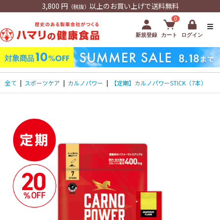
3,800 円
以上のお買い上げで送料無料
（税抜）
0
新規登録
カート
ログイン
全て
|
スポーツケア
|
カルノパワー
|
【定期】カルノパワーSTICK（7本）