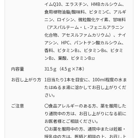
イムQ10、エラスチン、HMBカルシウム、
食用植物油脂/酸味料、ビタミンC、アルギ
ニン、ロイシン、微粒酸化ケイ素、甘味料
（アスパルテーム・Ｌ-フェニルアラニン
化合物、アセスルファムカリウム）、ナイ
アシン、HPC、パントテン酸カルシウム、
香料、ビタミンB
、ビタミンB
、ビタミ
1
6
ンB
、葉酸、ビタミンB
2
12
内容量
31.5ｇ（4.5ｇ×7本）
お召し上がり方
1日当たり1本を目安に、100ml程度の水ま
たはぬるま湯に溶かしてお召し上がりくだ
さい。
ご注意
〇食品アレルギーのある方、薬を服用した
り通院中の方は、お召し上がりになる前に
お医者様とご相談ください。
〇お薬を服用中の方、通院中または妊娠・
授乳中の方は、医師と相談の上、お召し上