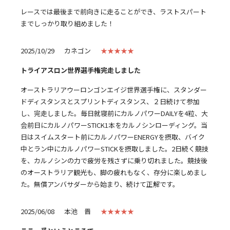
レースでは最後まで前向きに走ることができ、ラストスパート
までしっかり取り組めました！
2025/10/29
カネゴン
★★★★★
トライアスロン世界選手権完走しました
オーストラリアウーロンゴンエイジ世界選手権に、スタンダー
ドディスタンスとスプリントディスタンス、２日続けて参加
し、完走しました。毎日就寝前にカルノパワーDAILYを4粒、大
会前日にカルノパワーSTICK1本をカルノシンローディング。当
日はスイムスタート前にカルノパワーENERGYを摂取、バイク
中とラン中にカルノパワーSTICKを摂取しました。2日続く競技
を、カルノシンの力で疲労を残さずに乗り切れました。競技後
のオーストラリア観光も、脚の疲れもなく、存分に楽しめまし
た。無償アンバサダーから始まり、続けて正解です。
2025/06/08
本池 晋
★★★★★